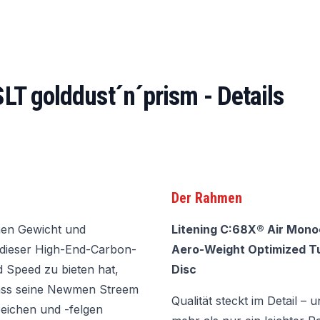
SLT golddust´n´prism
- Details
Der Rahmen
hen Gewicht und
Litening C:68X® Air Mon
dieser High-End-Carbon-
Aero-Weight Optimized Tub
d Speed zu bieten hat,
Disc
 dass seine Newmen Streem
Qualität steckt im Detail –
eichen und -felgen