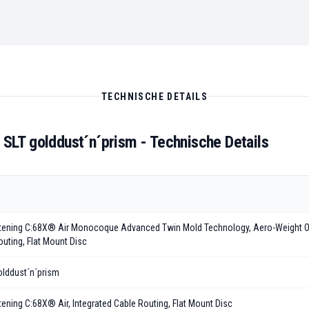
TECHNISCHE DETAILS
 SLT golddust´n´prism
- Technische Details
itening C:68X® Air Monocoque Advanced Twin Mold Technology, Aero-Weight Opt
outing, Flat Mount Disc
olddust´n´prism
itening C:68X® Air, Integrated Cable Routing, Flat Mount Disc