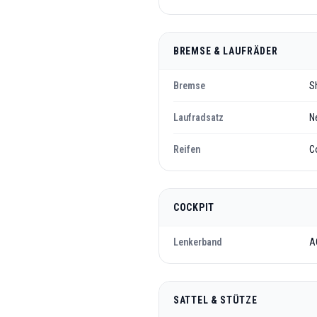
BREMSE & LAUFRÄDER
Bremse
S
Laufradsatz
N
Reifen
C
COCKPIT
Lenkerband
A
SATTEL & STÜTZE