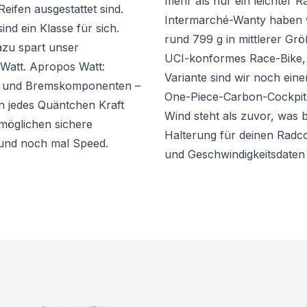
mehr als nur ein leichter
ifen ausgestattet sind.
Intermarché-Wanty haben w
nd ein Klasse für sich.
rund 799 g in mittlerer Größ
azu spart unser
UCI-konformes Race-Bike, d
Watt. Apropos Watt:
Variante sind wir noch ein
- und Bremskomponenten –
One-Piece-Carbon-Cockpit 
n jedes Quäntchen Kraft
Wind steht als zuvor, was bi
rmöglichen sichere
Halterung für deinen Radco
 und noch mal Speed.
und Geschwindigkeitsdaten j