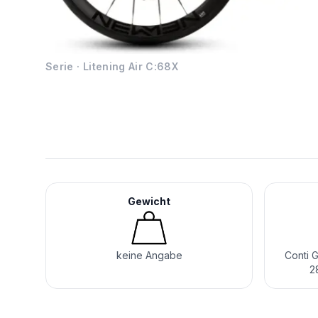
Serie ·
Litening Air C:68X
Gewicht
keine Angabe
Conti G
2