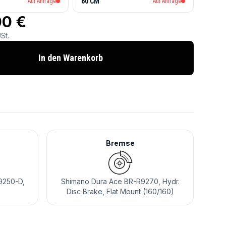
60 CM
Auf Anfrage
Auf Anfrage
00 €
St.
In den Warenkorb
Bremse
9250-D,
Shimano Dura Ace BR-R9270, Hydr.
Disc Brake, Flat Mount (160/160)