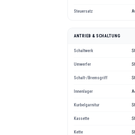
Steuersatz
A
ANTRIEB & SCHALTUNG
Schaltwerk
S
Umwerfer
S
Schalt-/Bremsgriff
S
Innenlager
A
Kurbelgarnitur
S
Kassette
S
Kette
S