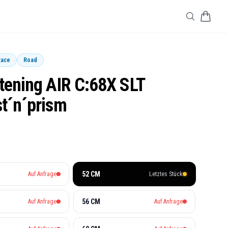
Race
Road
tening AIR C:68X SLT
t´n´prism
öße
52 CM
Auf Anfrage
Letztes Stück
56 CM
Auf Anfrage
Auf Anfrage