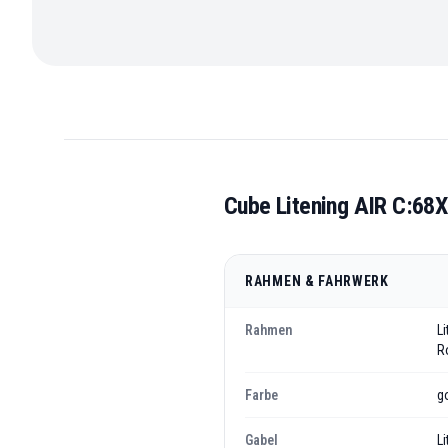
Cube Litening AIR C:68X
RAHMEN & FAHRWERK
Rahmen
L
R
Farbe
g
Gabel
L