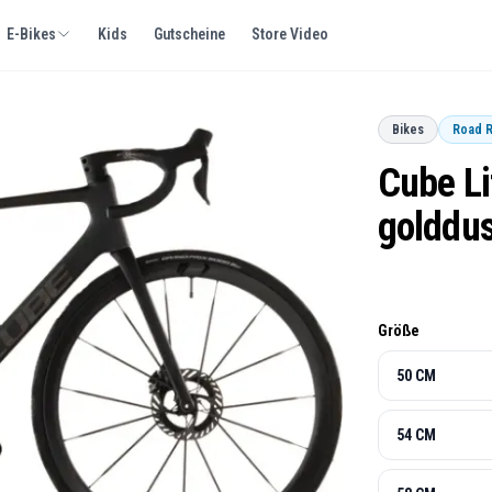
E-Bikes
Kids
Gutscheine
Store Video
Bikes
Road 
Cube Li
golddus
Größe
Auswahl der Gr
50 CM
54 CM