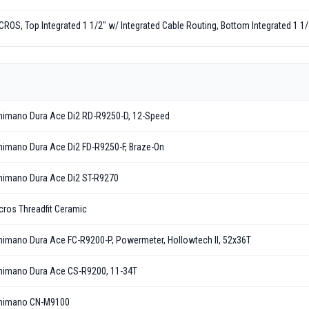
CROS, Top Integrated 1 1/2" w/ Integrated Cable Routing, Bottom Integrated 1 1/
himano Dura Ace Di2 RD-R9250-D, 12-Speed
himano Dura Ace Di2 FD-R9250-F, Braze-On
himano Dura Ace Di2 ST-R9270
cros Threadfit Ceramic
himano Dura Ace FC-R9200-P, Powermeter, Hollowtech ll, 52x36T
himano Dura Ace CS-R9200, 11-34T
himano CN-M9100