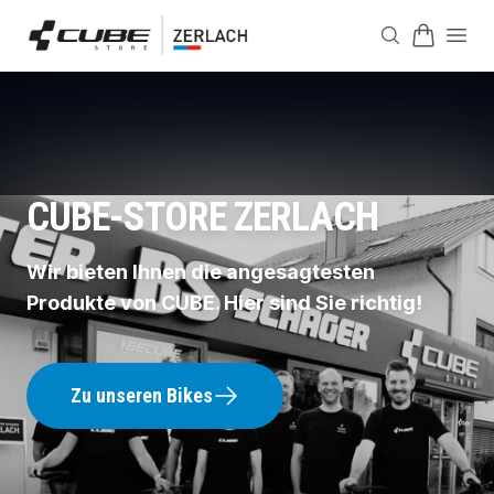
CUBE-STORE ZERLACH
Wir bieten Ihnen die angesagtesten
Produkte von CUBE.
Hier sind Sie richtig!
Zu unseren Bikes