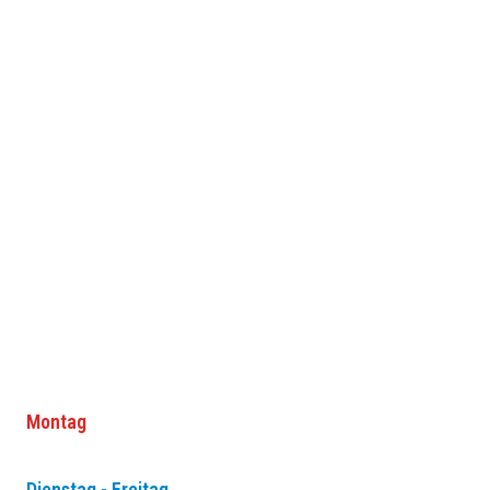
ÖFFNUNGSZEITEN
Wir freuen uns auf Sie.
Montag
GESCHLOSSEN
Dienstag - Freitag