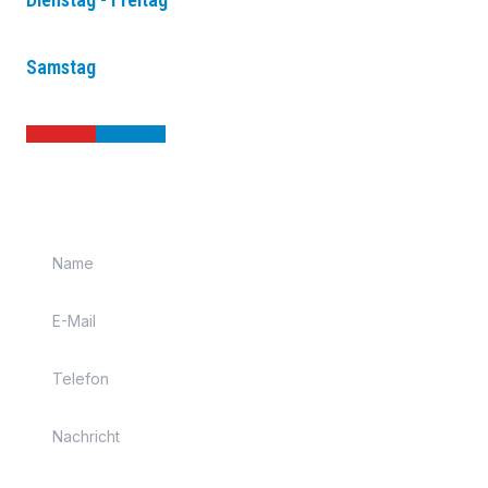
30
00
00
00
08
- 12
u. 14
- 18
Samstag
30
00
08
- 12
KONTAKT